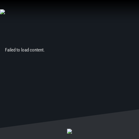
Aller
au
contenu
Failed to load content.