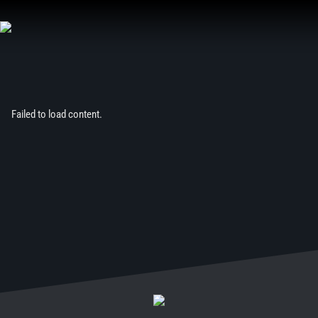
Aller
au
contenu
Failed to load content.