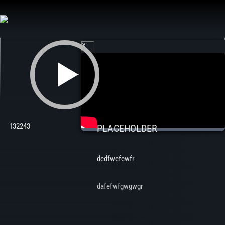
Aller
au
contenu
X
132243
PLACEHOLDER
dedfwefewfr
dafefwfgwgwgr