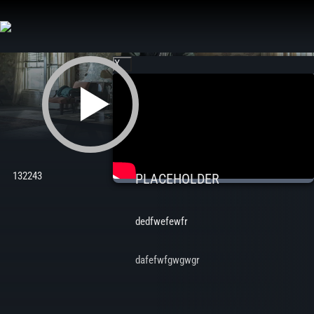
Aller
au
contenu
X
132243
PLACEHOLDER
dedfwefewfr
dafefwfgwgwgr