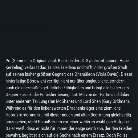
Po (Stimme im Original: Jack Black; in der dt. Synchronfassung: Hape
Kerkeling) verlässt das Tal des Friedens und trifft in der großen Stadt
auf seinen bisher größten Gegner: das Chamäleon (Viola Davis). Dieser
hinterlistige Bösewicht verfügt nicht nur über unglaubliche, sondern
auch gleichermaßen gefährliche Fähigkeiten und bringt alle bisherigen
Gegner zurück, die Po bisher besiegt hat. Mit von der Partie sind dabei
unter anderem Tai Lung (Ian McShane) und Lord Shen (Gary Orldman).
Während es für den liebenswerten Drachenkrieger eine ziemliche
Herausforderung ist, mit dieser neuen und alten Bedrohung gleichzeitig
umzugehen, steht Po außerdem vor einer weiteren wichtigen Aufgabe:
Da er weiß, dass er nicht für immer derjenige sein kann, der den Frieden
bewahrt, begibt er sich auf die Suche nach einem Ersatz. Doch Po ist