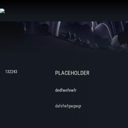
Aller
au
contenu
132243
PLACEHOLDER
dedfwefewfr
dafefwfgwgwgr