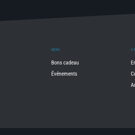
MENU
À 
Bons cadeau
E
Événements
C
A